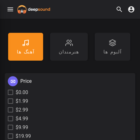
آلبوم ها
هنرمندان
آهنگ ها
Price
$0.00
$1.99
$2.99
$4.99
$9.99
$19.99