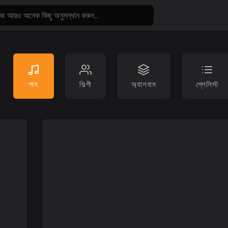
গান
শিল্পী
অ্যালবাম
প্লেলিস্ট