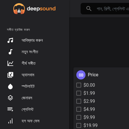
সঙ্গীত ব্রাউজ করুন
আবিষ্কার করুন
নতুন সংগীত
শীর্ষ সঙ্গীত
Price
অ্যালবাম
$0.00
স্পটলাইট
$1.99
জেনারস
$2.99
$4.99
প্লেলিস্ট
$9.99
হল অফ ফেম
$19.99