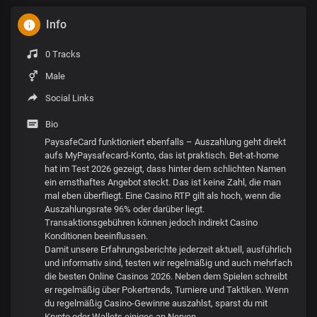
Info
0 Tracks
Male
Social Links
Bio
PaysafeCard funktioniert ebenfalls – Auszahlung geht direkt
aufs MyPaysafecard-Konto, das ist praktisch. Bet-at-home
hat im Test 2026 gezeigt, dass hinter dem schlichten Namen
ein ernsthaftes Angebot steckt. Das ist keine Zahl, die man
mal eben überfliegt. Eine Casino RTP gilt als hoch, wenn die
Auszahlungsrate 96% oder darüber liegt.
Transaktionsgebühren können jedoch indirekt Casino
Konditionen beeinflussen.
Damit unsere Erfahrungsberichte jederzeit aktuell, ausführlich
und informativ sind, testen wir regelmäßig und auch mehrfach
die besten Online Casinos 2026. Neben dem Spielen schreibt
er regelmäßig über Pokertrends, Turniere und Taktiken. Wenn
du regelmäßig Casino-Gewinne auszahlst, sparst du mit
Krypto oder Wallets einiges an Nerven.