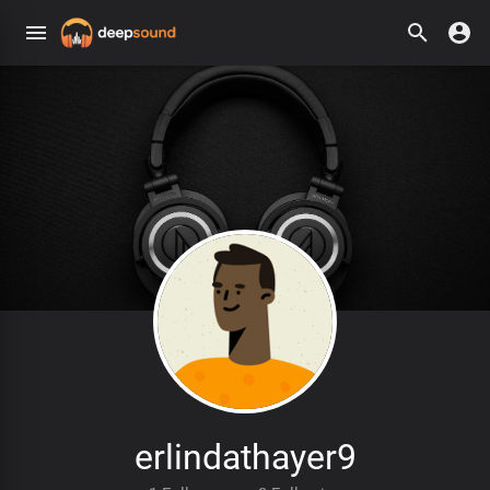
erlindathayer9