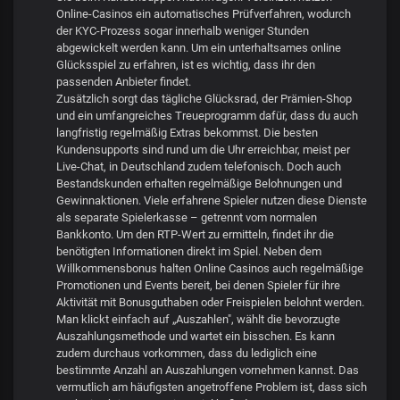
Online-Casinos ein automatisches Prüfverfahren, wodurch
der KYC-Prozess sogar innerhalb weniger Stunden
abgewickelt werden kann. Um ein unterhaltsames online
Glücksspiel zu erfahren, ist es wichtig, dass ihr den
passenden Anbieter findet.
Zusätzlich sorgt das tägliche Glücksrad, der Prämien-Shop
und ein umfangreiches Treueprogramm dafür, dass du auch
langfristig regelmäßig Extras bekommst. Die besten
Kundensupports sind rund um die Uhr erreichbar, meist per
Live-Chat, in Deutschland zudem telefonisch. Doch auch
Bestandskunden erhalten regelmäßige Belohnungen und
Gewinnaktionen. Viele erfahrene Spieler nutzen diese Dienste
als separate Spielerkasse – getrennt vom normalen
Bankkonto. Um den RTP-Wert zu ermitteln, findet ihr die
benötigten Informationen direkt im Spiel. Neben dem
Willkommensbonus halten Online Casinos auch regelmäßige
Promotionen und Events bereit, bei denen Spieler für ihre
Aktivität mit Bonusguthaben oder Freispielen belohnt werden.
Man klickt einfach auf „Auszahlen", wählt die bevorzugte
Auszahlungsmethode und wartet ein bisschen. Es kann
zudem durchaus vorkommen, dass du lediglich eine
bestimmte Anzahl an Auszahlungen vornehmen kannst. Das
vermutlich am häufigsten angetroffene Problem ist, dass sich