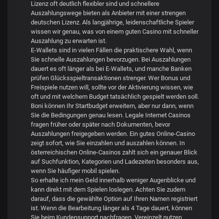
Lizenz oft deutlich flexibler sind und schnellere
Auszahlungswege bieten als Anbieter mit einer strengen
deutschen Lizenz. Als langjährige, leidenschaftliche Spieler
wissen wir genau, was von einem guten Casino mit schneller
Auszahlung zu erwarten ist.
E-Wallets sind in vielen Fällen die praktischere Wahl, wenn
Sie schnelle Auszahlungen bevorzugen. Bei Auszahlungen
dauert es oft länger als bei E-Wallets, und manche Banken
prüfen Glücksspieltransaktionen strenger. Wer Bonus und
Freispiele nutzen will, sollte vor der Aktivierung wissen, wie
oft und mit welchem Budget tatsächlich gespielt werden soll.
Boni können Ihr Startbudget erweitern, aber nur dann, wenn
Sie die Bedingungen genau lesen. Legale Internet Casinos
fragen früher oder später nach Dokumenten, bevor
Auszahlungen freigegeben werden. Ein gutes Online-Casino
zeigt sofort, wie Sie einzahlen und auszahlen können. In
österreichischen Online-Casinos zahlt sich ein genauer Blick
auf Suchfunktion, Kategorien und Ladezeiten besonders aus,
wenn Sie häufiger mobil spielen.
So erhalte ich mein Geld innerhalb weniger Augenblicke und
kann direkt mit dem Spielen loslegen. Achten Sie zudem
darauf, dass die gewählte Option auf Ihren Namen registriert
ist. Wenn die Bearbeitung länger als 4 Tage dauert, können
Sie beim Kundensupport nachfragen. Vereinzelt nutzen